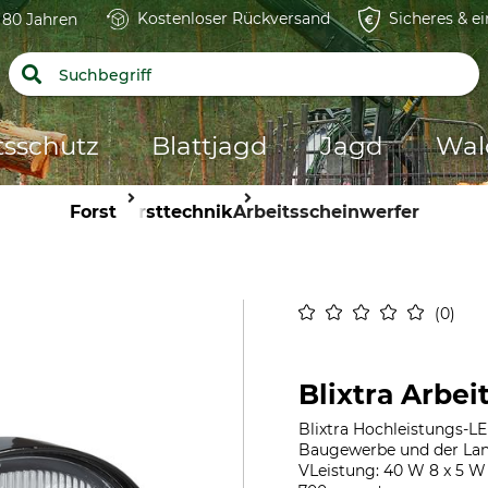
Kostenloser Rückversand
Sicheres & e
t 80 Jahren
tsschutz
Blattjagd
Jagd
Wal
Forst
Forsttechnik
Arbeitsscheinwerfer
0
Blixtra Arbe
Blixtra Hochleistungs-LE
Baugewerbe und der Land
VLeistung: 40 W 8 x 5 W