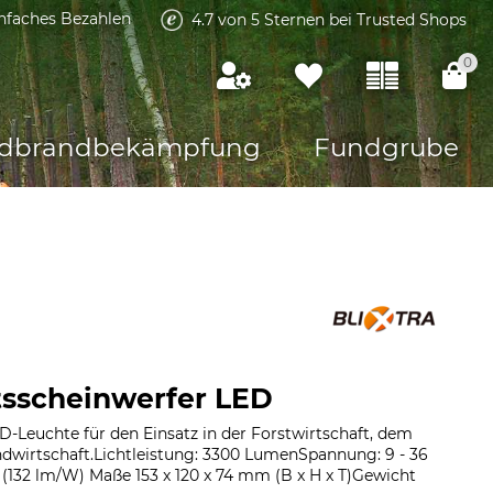
infaches Bezahlen
4.7 von 5 Sternen bei Trusted Shops
0
dbrandbekämpfung
Fundgrube
itsscheinwerfer LED
D-Leuchte für den Einsatz in der Forstwirtschaft, dem
wirtschaft.Lichtleistung: 3300 LumenSpannung: 9 - 36
 (132 lm/W) Maße 153 x 120 x 74 mm (B x H x T)Gewicht