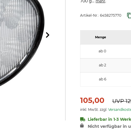
700 g...
.
mehr
Artikel-Nr.:
6458275770
Menge
ab 0
ab 2
ab 6
105,00
UVP
12
inkl. MwSt. zzgl.
Versandkost
Lieferbar in 1-3 Wer
Nicht verfügbar in u