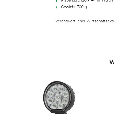
Maße 153 x 120 x 74 mm (B x H
Gewicht 700 g
Verantwortlicher Wirtschaftsa
Shin Yuh Cherng Europe AB, Ver
W