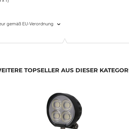
 x T)
kteur gemäß EU-Verordnung
kstadsgatan 2b, 263 39 Höganäs, Sweden, www.blixtra.eu
EITERE TOPSELLER AUS DIESER KATEGOR