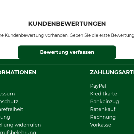
KUNDENBEWERTUNGEN
ne Kundenbewertung vorhanden. Geben Sie die erste Bewertung
Bewertung verfassen
ORMATIONEN
ZAHLUNGSART
PayPal
essum
Kreditkarte
nschutz
Bankeinzug
erefreiheit
Ratenkauf
rung
Rechnung
llung widerrufen
Vorkasse
rrufsbelehrung