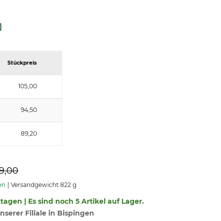
Stückpreis
105,00
94,50
89,20
9,00
en
Versandgewicht 822 g
ktagen | Es sind noch 5 Artikel auf Lager.
nserer Filiale in Bispingen