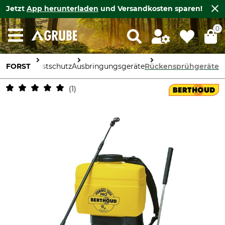
Jetzt
App herunterladen
und Versandkosten sparen!
0
FORST
Forstschutz
Ausbringungsgeräte
Rückensprühgeräte
1