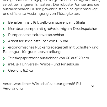
und gepolsterte Tragegurt sorgt für hohen Tragekomfort,
selbst bei längeren Einsätzen. Die robuste Pumpe und die
austauschbaren Düsen gewährleisten eine gleichmäßige
und effiziente Ausbringung von Flüssigkeiten.
Behälterinhalt 16 l, gelb-transparent mit Skala
Membranpumpe mit großvolumigem Druckspeicher
Pumpenhebel seitenvertauschbar
Arbeitsdruck einstellbar von 0–5 bar
ergonomisches Rückentragegestell mit Schulter- und
Bauchgurt für gute Lastverteilung
Teleskopspritzrohr ausziehbar von 60 auf 120 cm
inkl. je 1 Universal-, Wirbel- und Pinseldüse
Gewicht 6,2 kg
Verantwortlicher Wirtschaftsakteur gemäß EU-
Verordnung
Hozelock Benelux, Postbox 348, 5140 AH Waalwijk,
Netherlands, www.hozelock.de