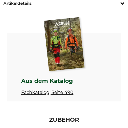
Artikeldetails
Marke
Max. Arbeitsdruck
Berthoud
5 bar
Produkttyp
Modellbezeichnung
Rückenspritze
Vermorel 2000 Pro Comfort
Gewicht
Tankinhalt
6,2 kg
16 l
Herstellung
Made in France
Aus dem Katalog
Fachkatalog, Seite 490
ZUBEHÖR