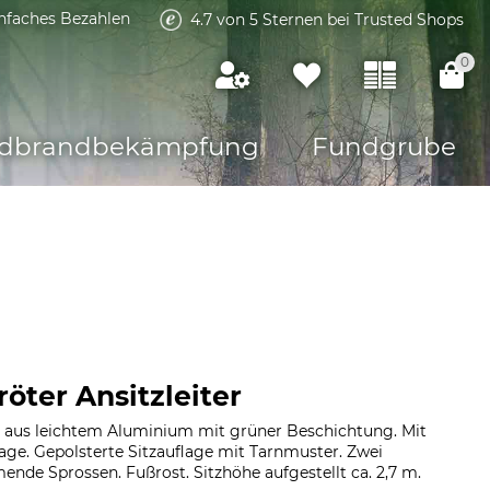
infaches Bezahlen
4.7 von 5 Sternen bei Trusted Shops
0
dbrandbekämpfung
Fundgrube
öter Ansitzleiter
er aus leichtem Aluminium mit grüner Beschichtung. Mit
age. Gepolsterte Sitzauflage mit Tarnmuster. Zwei
nde Sprossen. Fußrost. Sitzhöhe aufgestellt ca. 2,7 m.