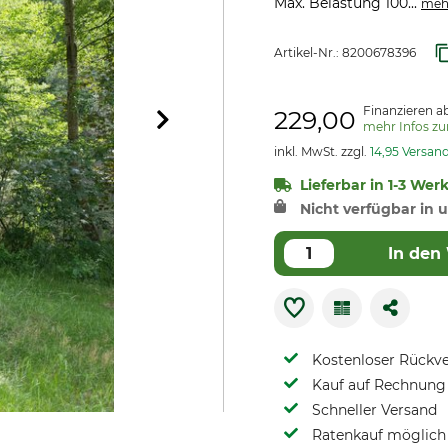
Max. Belastung 100...
meh
Artikel-Nr.:
8200678396
Finanzieren ab
229,00
mehr Infos z
inkl. MwSt. zzgl.
14,95 Versan
Lieferbar in 1-3 Wer
Nicht verfügbar in u
In den
Kostenloser Rückv
Kauf auf Rechnung 
Schneller Versand
Ratenkauf möglich