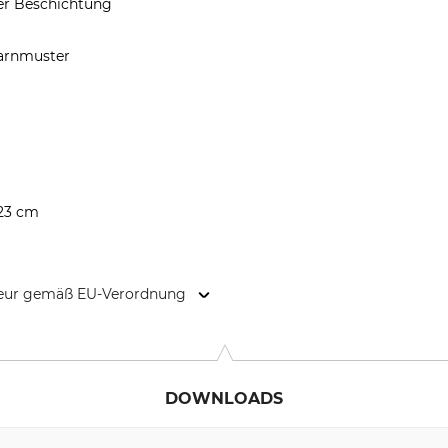
er Beschichtung
Tarnmuster
 23 cm
kteur gemäß EU-Verordnung
e 9, 58640 Iserlohn, Germany, www.b2b.berger-schroeter.de
DOWNLOADS