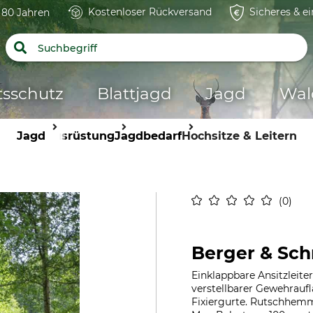
Kostenloser Rückversand
Sicheres & e
t 80 Jahren
tsschutz
Blattjagd
Jagd
Wal
Jagd
Ausrüstung
Jagdbedarf
Hochsitze & Leitern
0
Berger & Schr
Einklappbare Ansitzleit
verstellbarer Gewehraufl
Fixiergurte. Rutschhemme