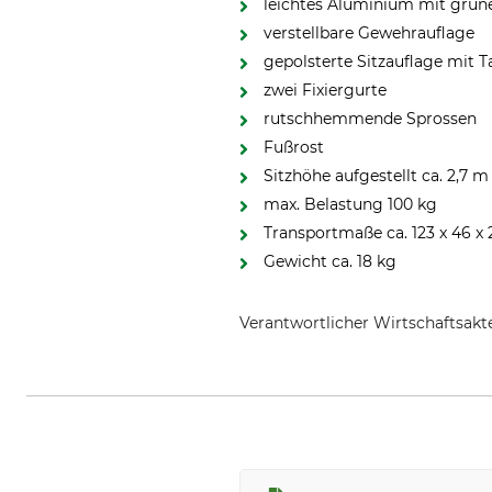
leichtes Aluminium mit grün
verstellbare Gewehrauflage
gepolsterte Sitzauflage mit 
zwei Fixiergurte
rutschhemmende Sprossen
Fußrost
Sitzhöhe aufgestellt ca. 2,7 m
max. Belastung 100 kg
Transportmaße ca. 123 x 46 x
Gewicht ca. 18 kg
Verantwortlicher Wirtschaftsa
Berger + Schröter GmbH, Am Hof