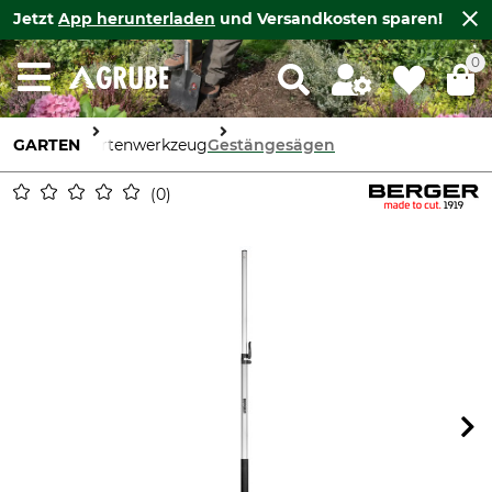
Jetzt
App herunterladen
und Versandkosten sparen!
0
GARTEN
Gartenwerkzeug
Gestängesägen
0