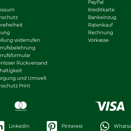
PayPal
essum
Kreditkarte
nschutz
Bankeinzug
erefreiheit
Ratenkauf
rung
Rechnung
llung widerrufen
Vorkasse
rrufsbelehrung
rrufsformular
enloser Rückversand
altigkeit
orgung und Umwelt
nschutz Print
LinkedIn
Pinterest
Whats