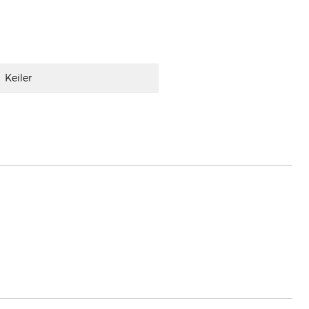
Keiler
zmann.org