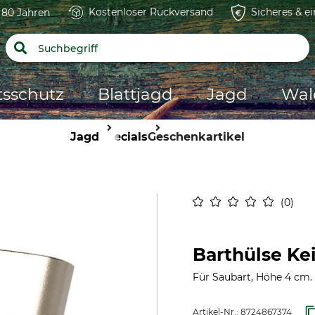
Kostenloser Rückversand
Sicheres & e
t 80 Jahren
tsschutz
Blattjagd
Jagd
Wal
Jagd
Specials
Geschenkartikel
0
Barthülse Kei
Für Saubart, Höhe 4 cm. 
Artikel-Nr.:
8724867374