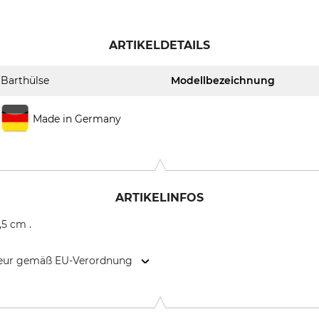
ARTIKELDETAILS
Barthülse
Modellbezeichnung
Made in Germany
ARTIKELINFOS
,5 cm .
kteur gemäß EU-Verordnung
 Bamberger Str. 80, 96154 Burgwindheim, Germany, www.frit