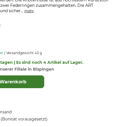
erden. Die Knotenhülse ist aus hochfestem Kunststoff
t zwei Federringen zusammengehalten. Die ART
und sicher...
.
mehr
en
Versandgewicht 43 g
ktagen | Es sind noch 4 Artikel auf Lager.
nserer Filiale in Bispingen
 Warenkorb
ersand
(Bonität vorausgesetzt)