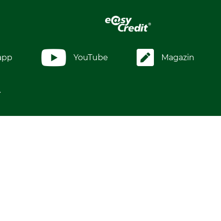
app
YouTube
Magazin
.