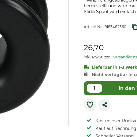
TwinLine angeschlagen w
hergestellt und wird mi
SliderSpool wird einfach 
Artikel-Nr.:
9183482360
26,70
inkl. MwSt. zzgl.
Versandkost
Lieferbar in 1-3 Wer
Nicht verfügbar in u
In den
Kostenloser Rückv
Kauf auf Rechnung 
Schneller Versand