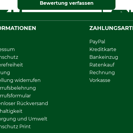
Bewertung verfassen
ORMATIONEN
ZAHLUNGSART
PayPal
essum
Kreditkarte
nschutz
Bankeinzug
erefreiheit
Ratenkauf
rung
Rechnung
llung widerrufen
Vorkasse
rrufsbelehrung
rrufsformular
enloser Rückversand
altigkeit
orgung und Umwelt
nschutz Print