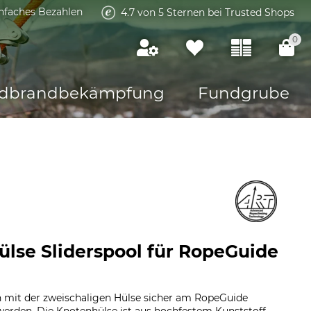
infaches Bezahlen
4.7 von 5 Sternen bei Trusted Shops
0
dbrandbekämpfung
Fundgrube
lse Sliderspool für RopeGuide
n mit der zweischaligen Hülse sicher am RopeGuide