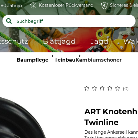
Kostenloser Rückversand
Sicheres & e
t 80 Jahren
tsschutz
Blattjagd
Jagd
Wal
Baumpflege
Seileinbau
Kambiumschoner
0
ART Knotenhü
Twinline
Das lange Ankerseil kan