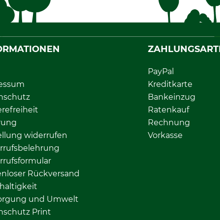
ORMATIONEN
ZAHLUNGSART
PayPal
essum
Kreditkarte
nschutz
Bankeinzug
erefreiheit
Ratenkauf
rung
Rechnung
llung widerrufen
Vorkasse
rrufsbelehrung
rrufsformular
enloser Rückversand
altigkeit
orgung und Umwelt
nschutz Print