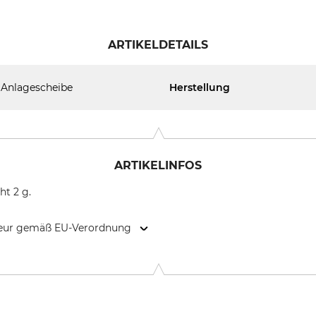
ARTIKELDETAILS
Anlagescheibe
Herstellung
ARTIKELINFOS
t 2 g.
kteur gemäß EU-Verordnung
weigerstr. 6, 38302 Wolfenbüttel, Germany, www.eder-maschi