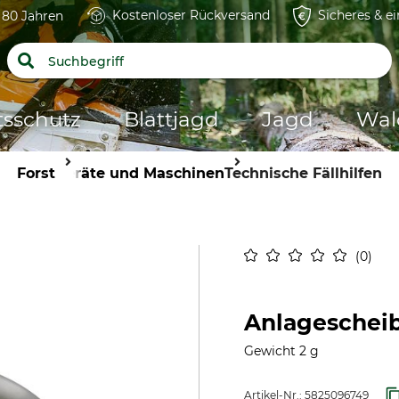
Kostenloser Rückversand
Sicheres & e
t 80 Jahren
tsschutz
Blattjagd
Jagd
Wal
Forst
Geräte und Maschinen
Technische Fällhilfen
0
Anlageschei
Gewicht 2 g
Artikel-Nr.:
5825096749