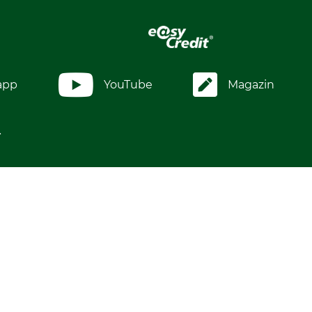
app
YouTube
Magazin
.