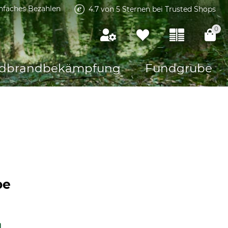
infaches Bezahlen
4.7 von 5 Sternen bei Trusted Shops
0
dbrandbekämpfung
Fundgrube
be