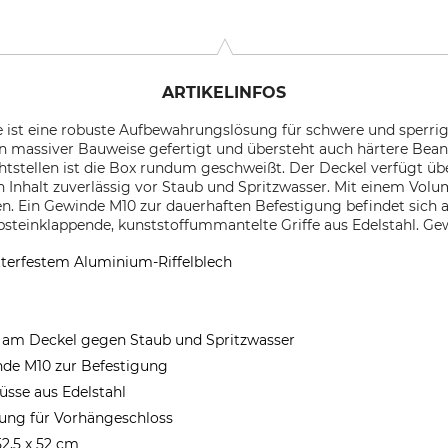
ARTIKELINFOS
 ist eine robuste Aufbewahrungslösung für schwere und sperri
in massiver Bauweise gefertigt und übersteht auch härtere Bea
htstellen ist die Box rundum geschweißt. Der Deckel verfügt ü
nhalt zuverlässig vor Staub und Spritzwasser. Mit einem Volumen
en. Ein Gewinde M10 zur dauerhaften Befestigung befindet sich
steinklappende, kunststoffummantelte Griffe aus Edelstahl. Gew
tterfestem Aluminium-Riffelblech
m Deckel gegen Staub und Spritzwasser
de M10 zur Befestigung
lüsse aus Edelstahl
nung für Vorhängeschloss
52,5 x 52 cm