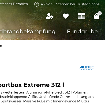
infaches Bezahlen
4.7 von 5 Sternen bei Trusted Shops
0
dbrandbekämpfung
Fundgrube
n
portbox Extreme 312 l
s wetterfestem Aluminium-Riffelblech. 312 l Volumen.
elbsteinklappende Griffe. Umlaufende Gummidichtung am
Spritzwasser. Massive Füße mit Innengewinde M10 zur