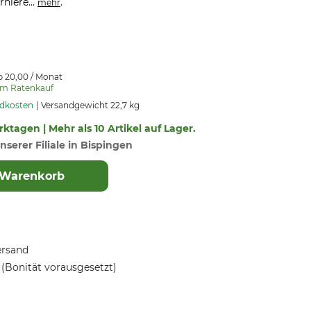
rniere...
.
mehr
b 20,00 / Monat
um Ratenkauf
ndkosten
Versandgewicht 22,7 kg
erktagen | Mehr als 10 Artikel auf Lager.
nserer Filiale in Bispingen
 Warenkorb
ersand
(Bonität vorausgesetzt)