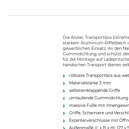
Die Alutec Transportbox Extreme
starkem Aluminium-Riffelblech 
gewerblichen Einsatz. An den Na
Gummidichtung und schützt den I
für die Montage auf Ladepritsch
händischen Transport dienen selb
robuste Transportbox aus we
Materialstärke 3 mm
selbsteinklappende Griffe
umlaufende Gummidichtung a
massive Füße mit Innengewin
Griffe, Scharniere und Versch
Exzenterverschlüsse mit Öff
Außenmaße (L x B x H): 127 x 