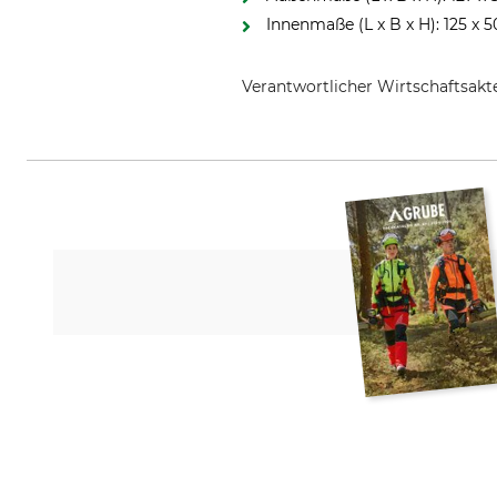
Innenmaße (L x B x H): 125 x 
Verantwortlicher Wirtschaftsa
Alutec München GmbH, Am Haag 1