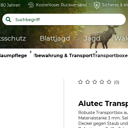
Kostenloser Rückversand
Sicheres & e
t 80 Jahren
tsschutz
Blattjagd
Jagd
Wal
Baumpflege
Aufbewahrung & Transport
Transportboxe
0
Alutec Trans
Robuste Transportbox au
Materialstärke 3 mm. S
Deckel gegen Staub und 