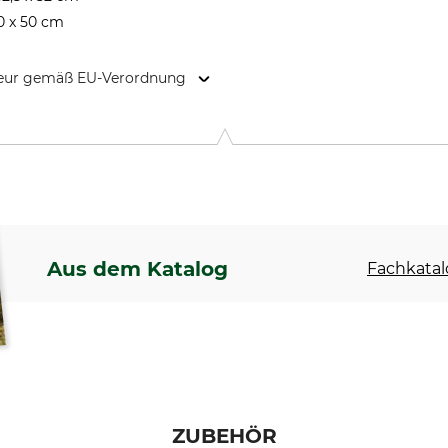
50 x 50 cm
kteur gemäß EU-Verordnung
0, 82166 Gräfelfing, Germany, www.alutec.net
Aus dem Katalog
Fachkatal
ZUBEHÖR