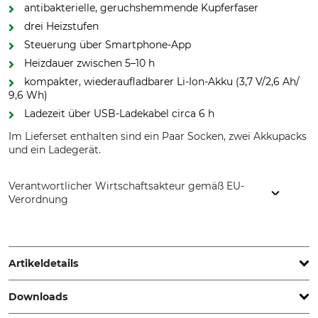
antibakterielle, geruchshemmende Kupferfaser
drei Heizstufen
Steuerung über Smartphone-App
Heizdauer zwischen 5–10 h
kompakter, wiederaufladbarer Li-Ion-Akku (3,7 V/2,6 Ah/
9,6 Wh)
Ladezeit über USB-Ladekabel circa 6 h
Im Lieferset enthalten sind ein Paar Socken, zwei Akkupacks
und ein Ladegerät.
Verantwortlicher Wirtschaftsakteur gemäß EU-
Verordnung
ALPENHEAT Produktions- u. Handels GmbH, Kirchweg 1/3,
8071 Hausmannstaetten, Austria, www.alpenheat.com
Artikeldetails
Downloads
Marke
Produkttyp
Alpenheat
Beheizbare Socken