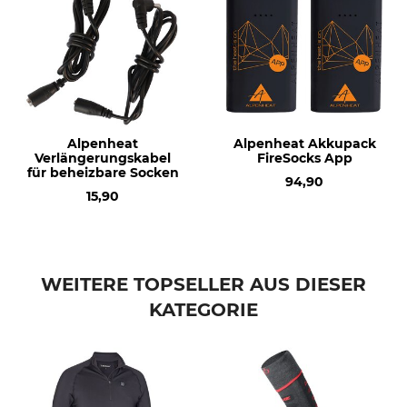
36
schwarz-grün
37
38
Sockengröße
S (36–38)
Alpenheat
Alpenheat Akkupack
Verlängerungskabel
FireSocks App
für beheizbare Socken
94,90
15,90
WEITERE TOPSELLER AUS DIESER
KATEGORIE