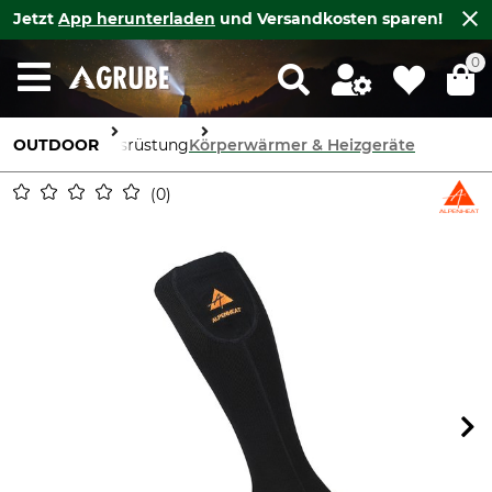
Jetzt
App herunterladen
und Versandkosten sparen!
0
OUTDOOR
Ausrüstung
Körperwärmer & Heizgeräte
0