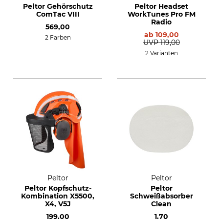
Peltor Gehörschutz
Peltor Headset
ComTac VIII
WorkTunes Pro FM
Radio
569,00
ab
109,00
2 Farben
UVP
119,00
2 Varianten
Peltor
Peltor
Peltor Kopfschutz-
Peltor
Kombination X5500,
Schweißabsorber
X4, V5J
Clean
199,00
1,70