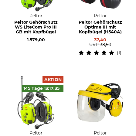
Peltor
Peltor
Peltor Gehörschutz
Peltor Gehörschutz
WS LiteCom Pro III
Optime III mit
GB mit Kopfbügel
Kopfbügel (H540A)
1.579,00
37,40
UVP
38,50
1
AKTION
145 Tage
13:17:
34
Peltor
Peltor