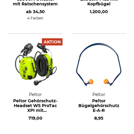
mit Ratschensystem
Kopfbügel
ab
34,50
1.200,00
4 Farben
AKTION
Peltor
Peltor
Peltor Gehörschutz-
Peltor
Headset WS ProTac
Bügelgehörschutz
XPI mit
E-A-R
Helmbefestigung
719,00
8,95