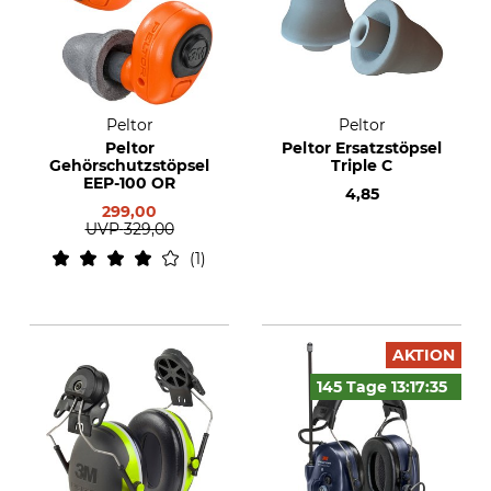
Peltor
Peltor
Peltor
Peltor Ersatzstöpsel
Gehörschutzstöpsel
Triple C
EEP-100 OR
4,85
299,00
UVP
329,00
1
AKTION
145 Tage
13:17:
34