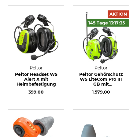
AKTION
145 Tage
13:17:
34
Peltor
Peltor
Peltor Headset WS
Peltor Gehörschutz
Alert X mit
WS LiteCom Pro III
Helmbefestigung
GB mit
Helmbefestigung
399,00
1.579,00