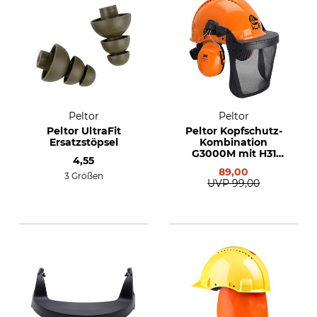
Peltor
Peltor
Peltor UltraFit
Peltor Kopfschutz-
Ersatzstöpsel
Kombination
G3000M mit H31
4,55
Gehörschutz und V9
89,00
Schutzbrille
3 Größen
UVP
99,00