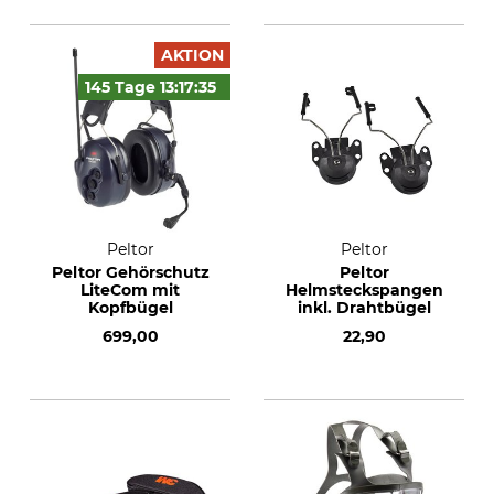
AKTION
145 Tage
13:17:
34
Peltor
Peltor
Peltor Gehörschutz
Peltor
LiteCom mit
Helmsteckspangen
Kopfbügel
inkl. Drahtbügel
699,00
22,90