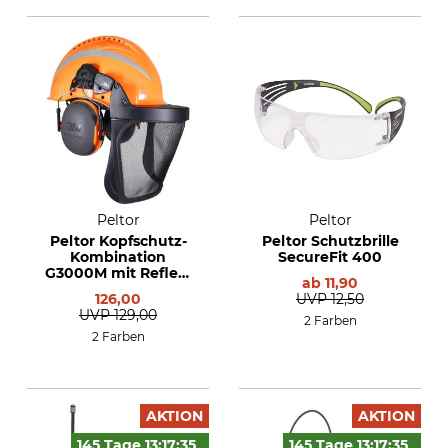
Peltor
Peltor
Peltor Kopfschutz-
Peltor Schutzbrille
Kombination
SecureFit 400
G3000M mit Reflex-
ab
11,90
Streifen, X4P3E, V5B
126,00
UVP
12,50
UVP
129,00
2 Farben
2 Farben
AKTION
AKTION
145 Tage
13:17:
34
145 Tage
13:17:
34