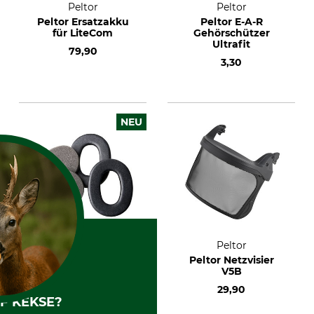
Peltor
Peltor
Peltor Ersatzakku
Peltor E-A-R
für LiteCom
Gehörschützer
Ultrafit
79,90
3,30
NEU
Peltor
Peltor
Peltor Hygienesatz
Peltor Netzvisier
HY220
V5B
19,90
29,90
F KEKSE?