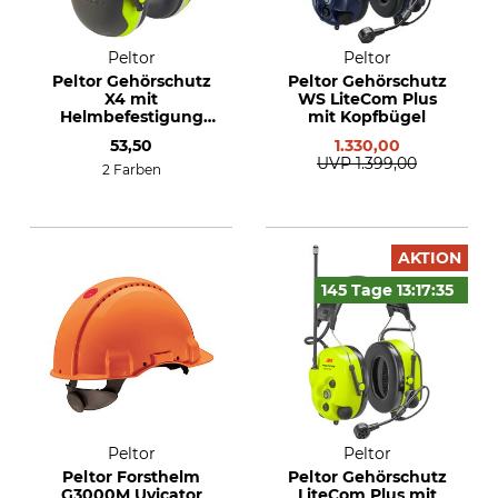
Peltor
Peltor
Peltor Gehörschutz
Peltor Gehörschutz
X4 mit
WS LiteCom Plus
Helmbefestigung
mit Kopfbügel
P3E
53,50
1.330,00
UVP
1.399,00
2 Farben
AKTION
145 Tage
13:17:
34
Peltor
Peltor
Peltor Forsthelm
Peltor Gehörschutz
G3000M Uvicator
LiteCom Plus mit