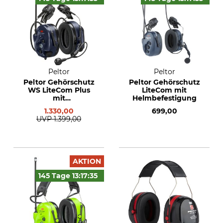
Peltor
Peltor
Peltor Gehörschutz
Peltor Gehörschutz
WS LiteCom Plus
LiteCom mit
mit
Helmbefestigung
Helmbefestigung
1.330,00
699,00
UVP
1.399,00
AKTION
145 Tage
13:17:
34