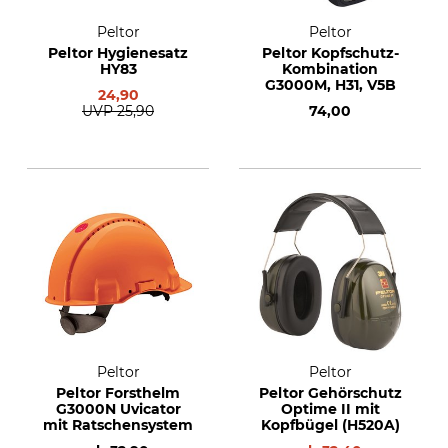
Peltor
Peltor
Peltor Hygienesatz
Peltor Kopfschutz-
HY83
Kombination
G3000M, H31, V5B
24,90
UVP
25,90
74,00
Peltor
Peltor
Peltor Forsthelm
Peltor Gehörschutz
G3000N Uvicator
Optime II mit
mit Ratschensystem
Kopfbügel (H520A)