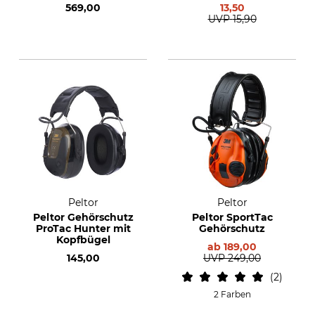
569,00
13,50
UVP
15,90
Peltor
Peltor
Peltor Gehörschutz
Peltor SportTac
ProTac Hunter mit
Gehörschutz
Kopfbügel
ab
189,00
145,00
UVP
249,00
2
2 Farben