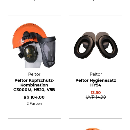
Peltor
Peltor
Peltor Kopfschutz-
Peltor Hygienesatz
Kombination
HY54
G3000M, H520, V5B
13,50
ab
104,00
UVP
14,90
2 Farben