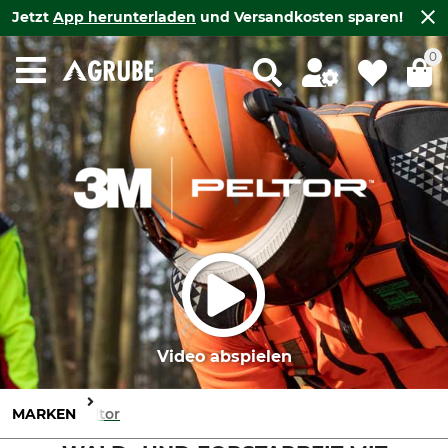
Jetzt
App herunterladen
und Versandkosten sparen!
0
Video abspielen
MARKEN
Peltor