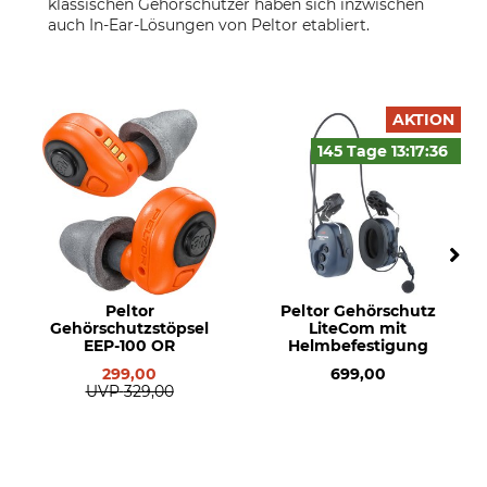
klassischen Gehörschützer haben sich inzwischen
auch In-Ear-Lösungen von Peltor etabliert.
AKTION
145 Tage
13:17:
34
Peltor
Peltor Gehörschutz
Gehörschutzstöpsel
LiteCom mit
EEP-100 OR
Helmbefestigung
299,00
699,00
UVP
329,00