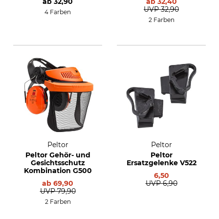
ab
32,90
ab
32,40
UVP
32,90
4 Farben
2 Farben
Peltor
Peltor
Peltor Gehör- und
Peltor
Gesichtsschutz
Ersatzgelenke V522
Kombination G500
6,50
ab
69,90
UVP
6,90
UVP
79,90
2 Farben