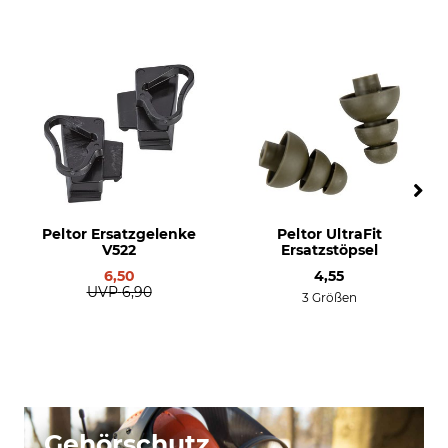
Peltor Ersatzgelenke
Peltor UltraFit
V522
Ersatzstöpsel
6,50
4,55
UVP
6,90
3 Größen
Gehörschutz