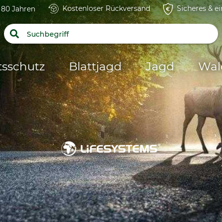
Kostenloser Rückversand
Sicheres & e
t 80 Jahren
tsschutz
Blattjagd
Jagd
Wal