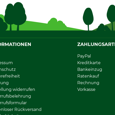
ORMATIONEN
ZAHLUNGSART
PayPal
essum
Kreditkarte
nschutz
Bankeinzug
erefreiheit
Ratenkauf
rung
Rechnung
llung widerrufen
Vorkasse
rrufsbelehrung
rrufsformular
enloser Rückversand