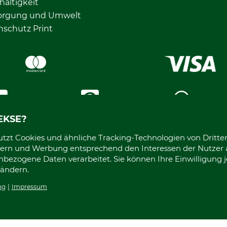
altigkeit
orgung und Umwelt
nschutz Print
LinkedIn
Pinterest
Whats
EKSE?
Alle Preise in Euro und inkl. Mehrwertsteuer zzgl. Versandkosten
tzt Cookies und ähnliche Tracking-Technologien von Dritten,
ssern und Werbung entsprechend den Interessen der Nutzer a
bezogene Daten verarbeitet. Sie können Ihre Einwilligung j
 ändern.
ng
Impressum