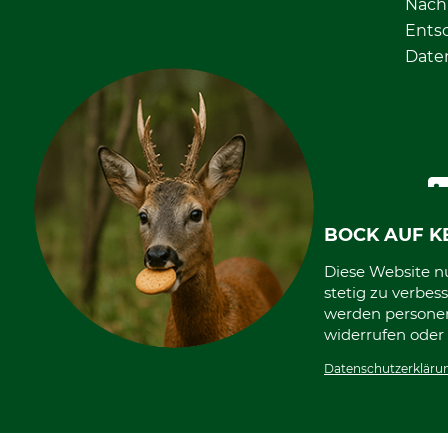
Nachh
Ents
Date
Facebook
Instagram
BOCK AUF K
Diese Website nu
stetig zu verbe
werden personen
widerrufen oder
Datenschutzerkläru