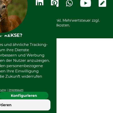
Ladengeschäft
Kostenloser Rückversand
Motorgeräteshop
Nachhaltigkeit
Über uns
Entsorgung und Umwelt
Community
Alle Preise in Euro und inkl. Mehrwertsteuer zzgl.
Datenschutz Print
International
Versandkosten.
Kooperationen
F KEKSE?
es und ähnliche Tracking-
um ihre Dienste
 verbessern und Werbung
en der Nutzer anzuzeigen.
erden personenbezogene
nen Ihre Einwilligung
die Zukunft widerrufen
rung
Impressum
Konfigurieren
tieren