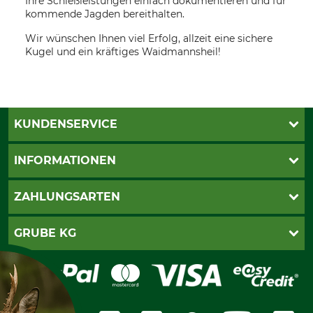
Ihre Schießleistungen einfach dokumentieren und für
kommende Jagden bereithalten.
Wir wünschen Ihnen viel Erfolg, allzeit eine sichere
Kugel und ein kräftiges Waidmannsheil!
KUNDENSERVICE
Live-Shopping
INFORMATIONEN
Katalogbestellung
Newsletter-Anmeldung
AGB
ZAHLUNGSARTEN
Kontakt
Impressum
Gewährleistung/Kostenvoranschlag
Datenschutz
PayPal
GRUBE KG
Seilwindenprüfung
Barrierefreiheit
Kreditkarte
Fragen und Antworten
Lieferung
Bankeinzug
Leitbild
Cookie-Einstellungen
Bestellung widerrufen
Ratenkauf
Karriere
Widerrufsbelehrung
Rechnung
Termine
Widerrufsformular
Vorkasse