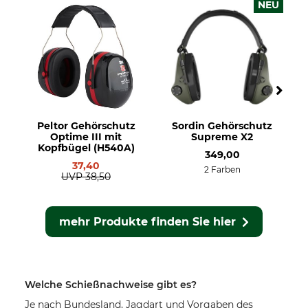
NEU
Peltor Gehörschutz
Sordin Gehörschutz
Optime III mit
Supreme X2
Kopfbügel (H540A)
349,00
37,40
2 Farben
UVP
38,50
mehr Produkte finden Sie hier
Welche Schießnachweise gibt es?
Je nach Bundesland, Jagdart und Vorgaben des