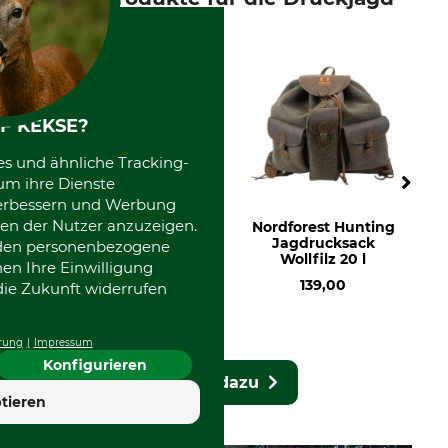
F KEKSE?
es und ähnliche Tracking-
um ihre Dienste
 verbessern und Werbung
en der Nutzer anzuzeigen.
Gastrock Sitzstock
Nordforest Hunting
Praktus mit
Jagdrucksack
erden personenbezogene
Derbygriff
Wollfilz 20 l
nen Ihre Einwilligung
229,00
139,00
die Zukunft widerrufen
rung
Impressum
Konfigurieren
Mehr dazu
tieren