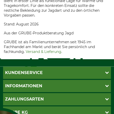
dient in erster Linie als funktionale Lage für Wärme und
Tragekomfort. Für den konkreten Einsatz sollte die
restliche Bekleidung zur Jagdart und zu den örtlichen
Vorgaben passen.
Stand: August 2026
Aus der GRUBE-Produktberatung Jagd
GRUBE ist als Familienunternehmen seit 1945 im
Fachhandel am Markt und berät Sie persönlich und
fachkundig.
Versand & Lieferung
.
KUNDENSERVICE
Live-Shopping
INFORMATIONEN
Katalogbestellung
Newsletter-Anmeldung
AGB
ZAHLUNGSARTEN
Kontakt
Impressum
Gewährleistung/Kostenvoranschlag
Datenschutz
PayPal
GRUBE KG