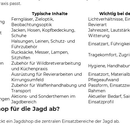
axis passt.
Typische Inhalte
Wichtig bei d
Ferngläser, Zieloptik,
Lichtverhältnisse, Ei
ung
Beobachtungsoptik
Revierart
Jacken, Hosen, Kopfbedeckung,
Jahreszeit, Lautstärk
t
Schuhe
Witterung
Halsungen, Leinen, Schutz- und
Einsatzart, Führigke
Führzubehör
Rucksäcke, Messer, Lampen,
Tragekomfort, Zugrif
Sitzhilfen
en
Zubehör für Wildbretverarbeitung
Hygiene, Handhabung
und Küchenpraxis
Ausrüstung für Revierarbeiten und
Einsatzort, Materia
Kirrungsumfeld
Pflegeaufwand
Zubehör für Waffenhandhabung und
Passform, Einsatzzwe
Transport
Rahmen
Aktions- und Sonderthemen im
Aktueller Bedarf, Sai
ungen
Jagdbereich
Einsatzprofil
op für die Jagd ab?
kt ein Jagdshop die zentralen Einsatzbereiche der Jagd ab.