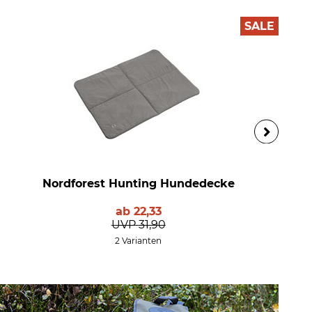
SALE
Nordforest Hunting Hundedecke
ab
22,33
UVP
31,90
2 Varianten