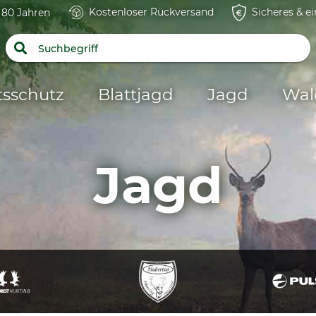
Kostenloser Rückversand
Sicheres & e
t 80 Jahren
tsschutz
Blattjagd
Jagd
Wal
Jagd