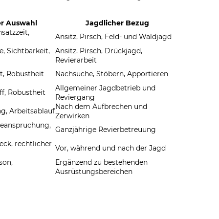
er Auswahl
Jagdlicher Bezug
nsatzzeit,
Ansitz, Pirsch, Feld- und Waldjagd
e, Sichtbarkeit,
Ansitz, Pirsch, Drückjagd,
Revierarbeit
it, Robustheit
Nachsuche, Stöbern, Apportieren
Allgemeiner Jagdbetrieb und
f, Robustheit
Reviergang
Nach dem Aufbrechen und
, Arbeitsablauf
Zerwirken
lbeanspruchung,
Ganzjährige Revierbetreuung
ck, rechtlicher
Vor, während und nach der Jagd
son,
Ergänzend zu bestehenden
Ausrüstungsbereichen