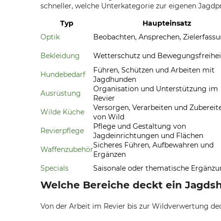
schneller, welche Unterkategorie zur eigenen Jagdpr
Typ
Haupteinsatz
Optik
Beobachten, Ansprechen, Zielerfass
Bekleidung
Wetterschutz und Bewegungsfreihei
Führen, Schützen und Arbeiten mit
Hundebedarf
Jagdhunden
Organisation und Unterstützung im
Ausrüstung
Revier
Versorgen, Verarbeiten und Zubereit
Wilde Küche
von Wild
Pflege und Gestaltung von
Revierpflege
Jagdeinrichtungen und Flächen
Sicheres Führen, Aufbewahren und
Waffenzubehör
Ergänzen
Specials
Saisonale oder thematische Ergänz
Welche Bereiche deckt ein Jagdsh
Von der Arbeit im Revier bis zur Wildverwertung dec