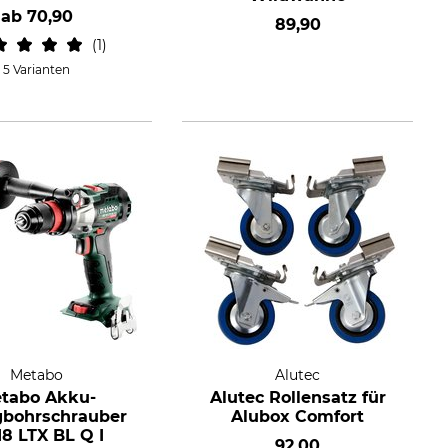
ab
70,90
89,90
1
5 Varianten
Metabo
Alutec
tabo Akku-
Alutec Rollensatz für
gbohrschrauber
Alubox Comfort
18 LTX BL Q I
92,00