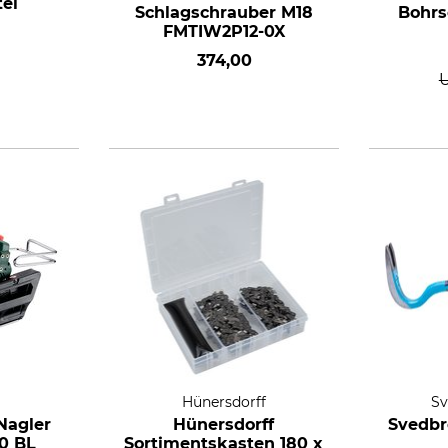
tel
Schlagschrauber M18
Bohrs
FMTIW2P12-0X
374,00
Hünersdorff
Sv
Nagler
Hünersdorff
Svedbr
0 BL
Sortimentskasten 180 x