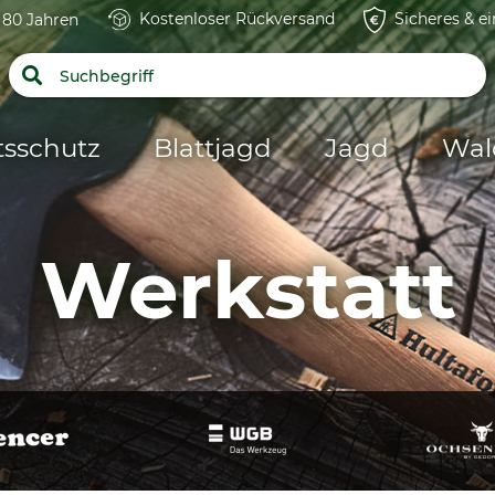
Kostenloser Rückversand
Sicheres & e
t 80 Jahren
tsschutz
Blattjagd
Jagd
Wal
Werkstatt