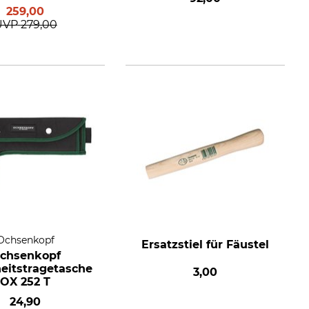
259,00
UVP
279,00
Ochsenkopf
Ersatzstiel für Fäustel
chsenkopf
heitstragetasche
3,00
OX 252 T
24,90