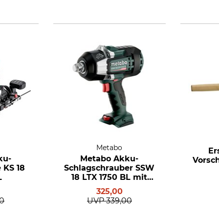
Metabo
Er
ku-
Metabo Akku-
Vorsc
 KS 18
Schlagschrauber SSW
L
18 LTX 1750 BL mit
Metabox 145 L
325,00
00
UVP
339,00