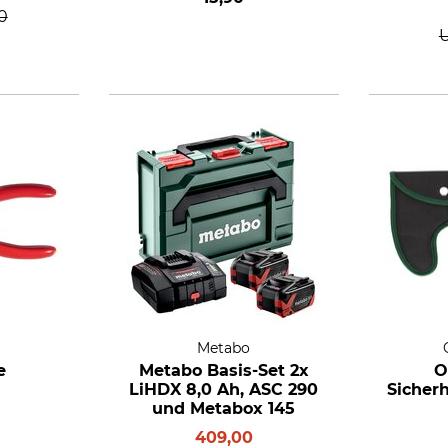
0
Metabo
e
Metabo Basis-Set 2x
O
LiHDX 8,0 Ah, ASC 290
Sicher
und Metabox 145
409,00