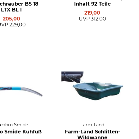
chrauber BS 18
Inhalt 92 Teile
LTX BL I
219,00
205,00
UVP
312,00
UVP
229,00
edbro Smide
Farm-Land
o Smide Kuhfuß
Farm-Land Schlitten-
Wildwanne