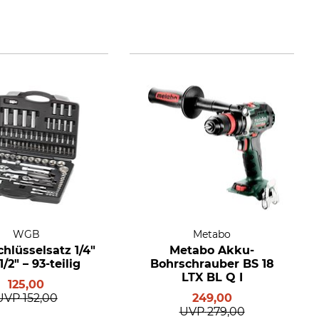
WGB
Metabo
hlüsselsatz 1/4"
Metabo Akku-
/2" – 93-teilig
Bohrschrauber BS 18
LTX BL Q I
125,00
UVP
152,00
249,00
UVP
279,00