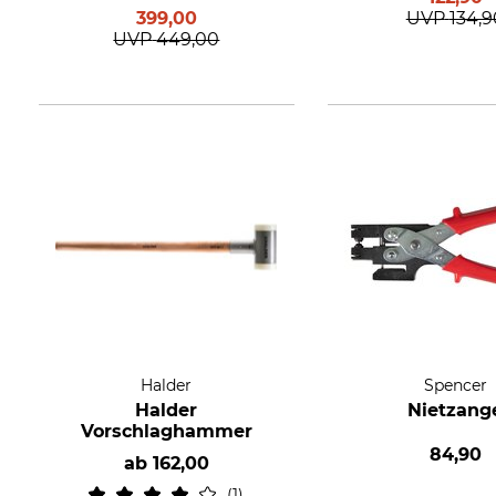
399,00
UVP
134,9
UVP
449,00
Halder
Spencer
Halder
Nietzang
Vorschlaghammer
84,90
ab
162,00
1