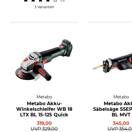
3 Varianten
Metabo
Metabo
Metabo Akku-
Metabo Ak
Winkelschleifer WB 18
Säbelsäge SSEP
LTX BL 15-125 Quick
BL MVT
319,00
345,00
UVP
329,00
UVP
354,