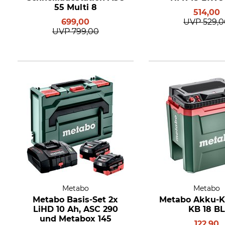
55 Multi 8
514,00
699,00
UVP
529,
UVP
799,00
Metabo
Metabo
Metabo Basis-Set 2x
Metabo Akku-K
LiHD 10 Ah, ASC 290
KB 18 BL
und Metabox 145
122,90