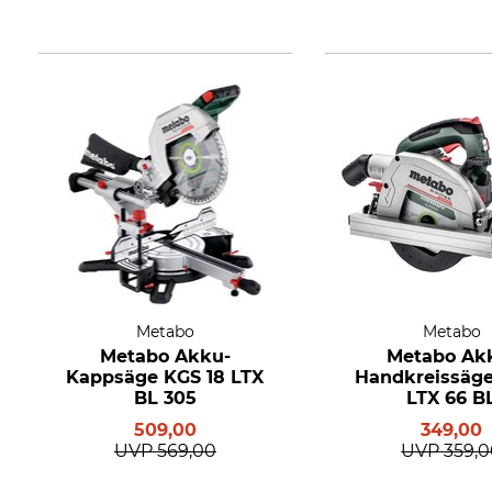
Metabo
Metabo
Metabo Akku-
Metabo Ak
Kappsäge KGS 18 LTX
Handkreissäge
BL 305
LTX 66 B
509,00
349,00
UVP
569,00
UVP
359,