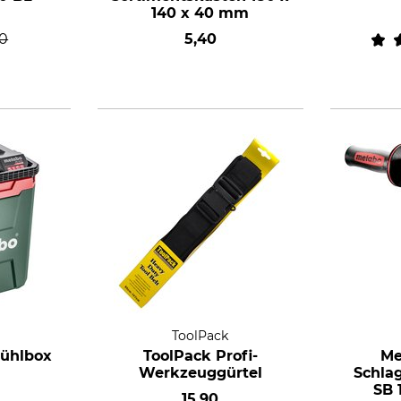
140 x 40 mm
00
5,40
ToolPack
ühlbox
ToolPack Profi-
Me
Werkzeuggürtel
Schla
SB 
15,90