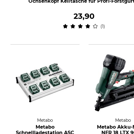
Ochsenkopf Keiltasche für Profi-Forstgür
23,90
1
Metabo
Metabo
Metabo
Metabo Akku-
Schnellladestation ASC
NFR 18 LTX 9