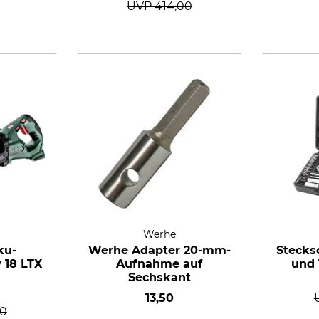
UVP
414,00
Werhe
ku-
Werhe Adapter 20-mm-
Stecksc
 18 LTX
Aufnahme auf
und 1
Sechskant
13,50
00