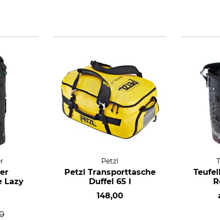
r
Petzl
er
Petzl Transporttasche
Teufel
e Lazy
Duffel 65 l
R
148,00
00