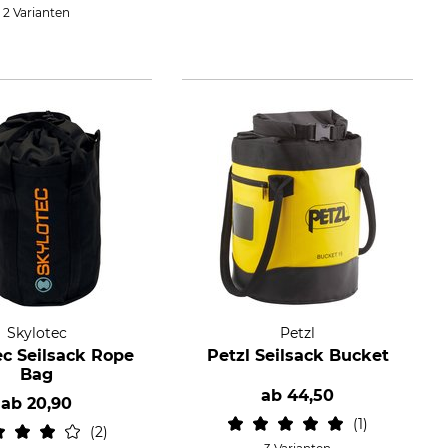
2 Varianten
Skylotec
Petzl
ec Seilsack Rope
Petzl Seilsack Bucket
Bag
ab
44,50
ab
20,90
1
2