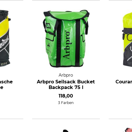
Arbpro
asche
Arbpro Seilsack Bucket
Couran
pe
Backpack 75 l
118,00
3 Farben