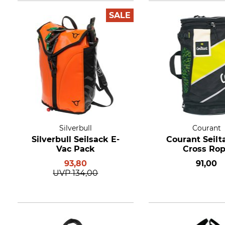
SALE
Silverbull
Courant
Silverbull Seilsack E-
Courant Seilt
Vac Pack
Cross Ro
93,80
91,00
UVP
134,00