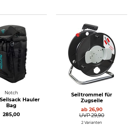
Notch
Seiltrommel für
Seilsack Hauler
Zugseile
Bag
ab
26,90
285,00
UVP
29,90
2 Varianten