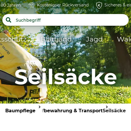
Kostenloser Rückversand
Sicheres & e
t 80 Jahren
tsschutz
Blattjagd
Jagd
Wal
Seilsäcke
Baumpflege
Aufbewahrung & Transport
Seilsäcke